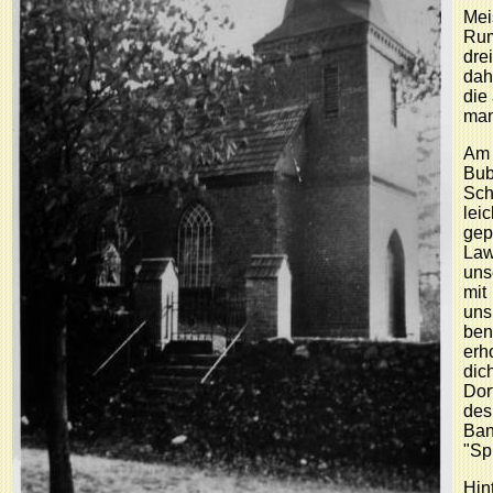
Mei
Rum
dre
dah
die
man
Am 
Bub
Sch
lei
gep
Law
uns
mit
uns
ben
erh
dic
Dor
de
Ban
"Sp
Hin