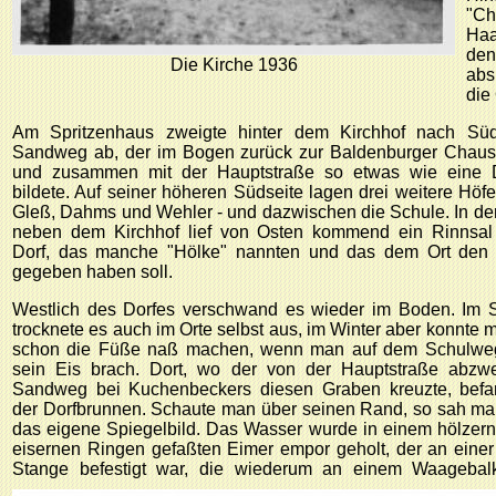
"Ch
Haa
den
Die Kirche 1936
abs
die
Am Spritzenhaus zweigte hinter dem Kirchhof nach Sü
Sandweg ab, der im Bogen zurück zur Baldenburger Chauss
und zusammen mit der Hauptstraße so etwas wie eine 
bildete. Auf seiner höheren Südseite lagen drei weitere Höfe
Gleß, Dahms und Wehler - und dazwischen die Schule. In de
neben dem Kirchhof lief von Osten kommend ein Rinnsal
Dorf, das manche "Hölke" nannten und das dem Ort de
gegeben haben soll.
Westlich des Dorfes verschwand es wieder im Boden. Im
trocknete es auch im Orte selbst aus, im Winter aber konnte 
schon die Füße naß machen, wenn man auf dem Schulwe
sein Eis brach. Dort, wo der von der Hauptstraße abzw
Sandweg bei Kuchenbeckers diesen Graben kreuzte, befa
der Dorfbrunnen. Schaute man über seinen Rand, so sah ma
das eigene Spiegelbild. Das Wasser wurde in einem hölzern
eisernen Ringen gefaßten Eimer empor geholt, der an einer
Stange befestigt war, die wiederum an einem Waagebal