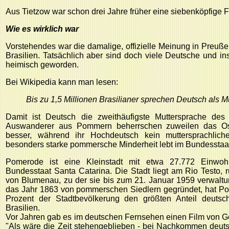
Aus Tietzow war schon drei Jahre früher eine siebenköpfige F
Wie es wirklich war
Vorstehendes war die damalige, offizielle Meinung in Preu
Brasilien. Tatsächlich aber sind doch viele Deutsche und 
heimisch geworden.
Bei Wikipedia kann man lesen:
Bis zu 1,5 Millionen Brasilianer sprechen Deutsch als M
Damit ist Deutsch die zweithäufigste Muttersprache des
Auswanderer aus Pommern beherrschen zuweilen das Os
besser, während ihr Hochdeutsch kein muttersprachliche
besonders starke pommersche Minderheit lebt im Bundesstaa
Pomerode ist eine Kleinstadt mit etwa 27.772 Einwohn
Bundesstaat Santa Catarina. Die Stadt liegt am Rio Testo, 
von Blumenau, zu der sie bis zum 21. Januar 1959 verwalt
das Jahr 1863 von pommerschen Siedlern gegründet, hat Po
Prozent der Stadtbevölkerung den größten Anteil deutsc
Brasilien.
Vor Jahren gab es im deutschen Fernsehen einen Film von Ge
"Als wäre die Zeit stehengeblieben - bei Nachkommen deutsc