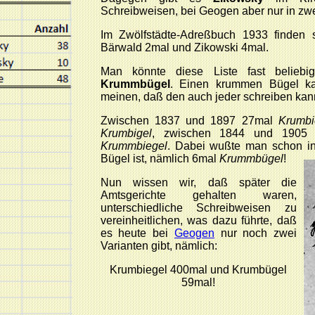
Schreibweisen, bei Geogen aber nur in zwe
Im Zwölfstädte-Adreßbuch 1933 finden 
Bärwald 2mal und Zikowski 4mal.
Man könnte diese Liste fast beliebi
Krummbügel
. Einen krummen Bügel kan
meinen, daß den auch jeder schreiben kann
Zwischen 1837 und 1897 27mal
Krumbi
Krumbigel
, zwischen 1844 und 1905 
Krummbiegel
. Dabei wußte man schon i
Bügel ist, nämlich 6mal
Krummbügel
!
Nun wissen wir, daß später die
Amtsgerichte gehalten waren,
unterschiedliche Schreibweisen zu
vereinheitlichen, was dazu führte, daß
es heute bei
Geogen
nur noch zwei
Varianten gibt, nämlich:
Krumbiegel 400mal und Krumbügel
59mal!