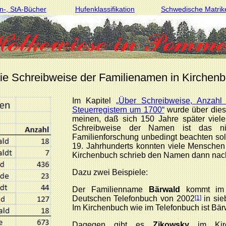
n-, StA-Bücher
Hufenklassifikation
Schwedische Matrik
ie Schreibweise der Familienamen in Kirchen
Im Kapitel
„Über Schreibweise, Anzahl
Steuerregistern um 1700“
wurde über diese
meinen, daß sich 150 Jahre später vieles
Schreibweise der Namen ist das n
Familienforschung unbedingt beachten soll
19. Jahrhunderts konnten viele Menschen
Kirchenbuch schrieb den Namen dann nac
Dazu zwei Beispiele:
Der Familienname
Bärwald
kommt im K
Deutschen Telefonbuch von 2002
[1]
in sie
Im Kirchenbuch wie im Telefonbuch ist Bär
Dagegen gibt es
Zikowsky
im Kirc